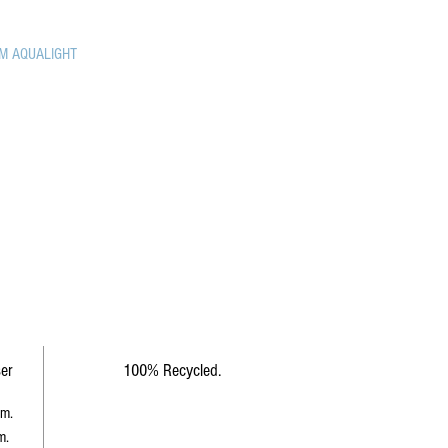
M AQUALIGHT
ser
100% Recycled.
m.
m.